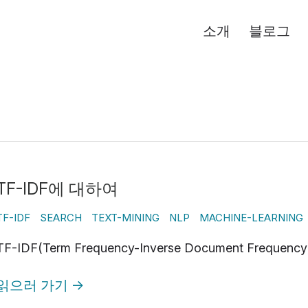
소개
블로그
TF-IDF에 대하여
TF-IDF
SEARCH
TEXT-MINING
NLP
MACHINE-LEARNING
TF-IDF(Term Frequency-Inverse Document Frequ
읽으러 가기
→