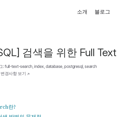
소개
블로그
eSQL] 검색을 위한 Full Text
그:
full-text-search
,
index
,
database
,
postgresql
,
search
•
변경사항 보기
↗
earch란?
검색 방법의 문제점